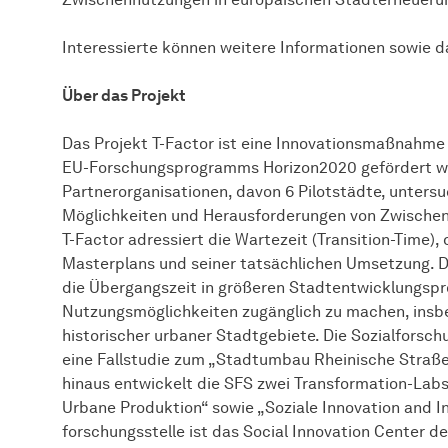
Interessierte können weitere Informationen sowie 
Über das Projekt
Das Projekt T-Factor ist eine Innovationsmaßnahme 
EU-Forschungsprogramms Horizon2020 gefördert wi
Partnerorganisationen, davon 6 Pilotstädte, untersu
Möglichkeiten und Herausforderungen von Zwischenn
T-Factor adressiert die Wartezeit (Transition-Time),
Masterplans und seiner tatsächlichen Umsetzung. Da
die Übergangszeit in größeren Stadtentwicklungspro
Nutzungsmöglichkeiten zugänglich zu machen, insb
historischer urbaner Stadtgebiete. Die
Sozial­forsch
eine Fallstudie zum „Stadtumbau Rheinische Straß
hinaus entwickelt die SFS zwei Transformation-Labs
Urbane Produktion“ sowie „Soziale Innovation and In
forschungs­stelle
ist das Social Innovation Center d