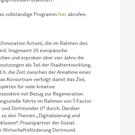
das vollständige Programm
hier
abrufen.
(Innovation Action), die im Rahmen des
rd. Insgesamt 25 europäische
chen und erproben über vier Jahre die
utzungen als Teil der Stadtentwicklung.
 d.h. die Zeit zwischen der Annahme eines
s Konsortium verfolgt damit das Ziel,
jekten für viele kreative
esondere mit Bezug zur Regeneration
ungs­stelle
führte im Rahmen von T-Factor
e und Dortmunder U“ durch. Darüber
 zu den Themen „Digitalisierung und
klusion“. Praxispartner der
Sozial­
er Wirtschaftsförderung Dortmund.