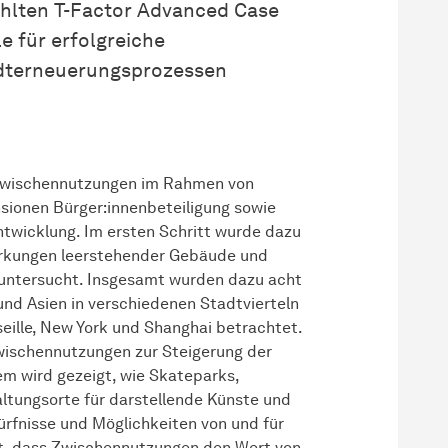
ählten T-Factor Advanced Case
e für erfolgreiche
dterneuerungsprozessen
 Zwischennutzungen im Rahmen von
sionen Bürger:innenbeteiligung sowie
twicklung. Im ersten Schritt wurde dazu
Wirkungen leerstehender Gebäude und
n untersucht. Insgesamt wurden dazu acht
nd Asien in verschiedenen Stadtvierteln
eille, New York und Shanghai betrachtet.
Zwischennutzungen zur Steigerung der
em wird gezeigt, wie Skateparks,
ltungsorte für darstellende Künste und
fnisse und Möglichkeiten von und für
gt, dass Zwischennutzungen den Wert von