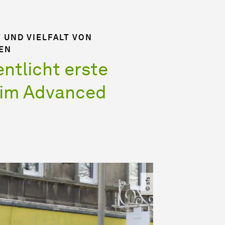
 UND VIELFALT VON
EN
entlicht erste
 im Advanced
© sfs