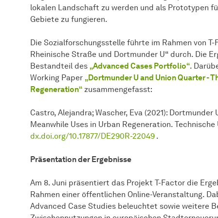
lokalen Landschaft zu werden und als Prototypen f
Gebiete zu fungieren.
Die
Sozial­forschungs­stelle
führte im Rahmen von T-F
Rheinische Straße und Dortmunder U“ durch. Die Er
Bestandteil des
„Advanced Cases Portfolio“
. Darüb
Working Paper
„Dortmunder U and Union Quarter - T
Regeneration“
zusammengefasst:
Castro, Alejandra; Wascher, Eva (2021): Dortmunder 
Meanwhile Uses in Urban Regeneration. Technische 
dx.doi.org/10.17877/DE290R-22049
.
Präsentation der Ergebnisse
Am 8. Juni präsentiert das Projekt T-Factor die Erg
Rahmen einer öffentlichen Online-Veranstaltung. D
Advanced Case Studies beleuchtet sowie weitere Bei
Zwischennutzungen in europäischen Stadterneuerun