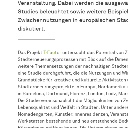
Veranstaltung. Dabei werden die ausgew
Studies beleuchtet sowie weitere Beispiel
Zwischennutzungen in europäischen Sta
diskutiert.
Das Projekt
T-Factor
untersucht das Potential von
Stadterneuerungsprozessen mit Blick auf die Dimen
weitere Themensetzungen der nachhaltigen Stadten
eine Studie durchgeführt, die die Nutzungen und 
Grundstücke für kreative und kulturelle Aktivitäte
Stadterneeurungsprojekte in Europa, Nordamerika u
in Barcelona, Dortmund, Florenz, London, Lodz, Mars
Die Studie veranschaulicht die Möglichkeiten von 
Lebensqualität und Vielfalt in Städten. Unter ander
Nomadengärten, Künstler:innenresidenzen, Veransta
Werkstätten bestehende und neu entstehende Bedür
Bürger:innen eröffnet haben. Die Untersuchung zei