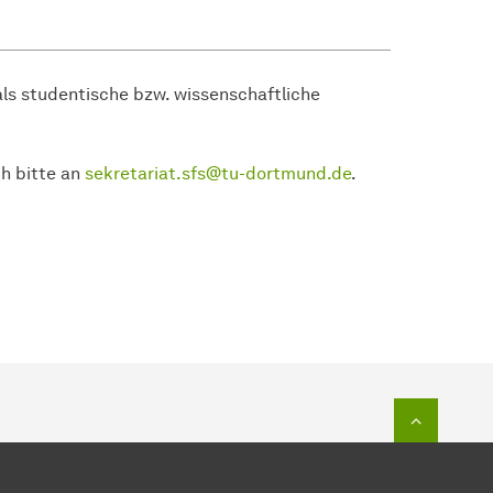
als studentische bzw. wissenschaftliche
h bitte an
sekretariat.sfs@tu-dortmund.de
.
Zum Seit