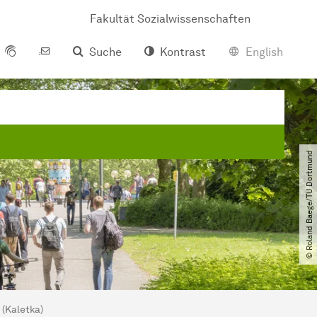
Fakultät Sozialwissenschaften
Suche
Kontrast
English
© Roland Baege​/​TU Dortmund
 (Kaletka)