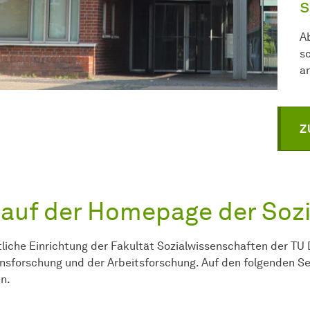
s
A
s
a
Z
 auf der Homepage der
Sozi
tliche Einrichtung der Fakultät Sozialwissenschaften der 
ionsforschung und der
Arbeits­forschung
. Auf den folgenden S
n.