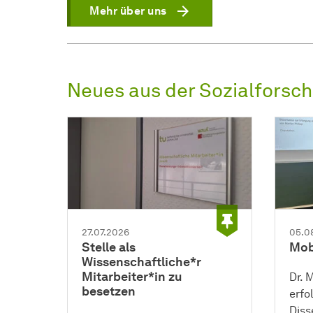
Mehr über uns
Neues aus der
Sozial­forsch
27.07.2026
05.0
Stelle als
Mob
Wissenschaftliche*r
Mitarbeiter*in zu
Dr. 
besetzen
erfo
Diss