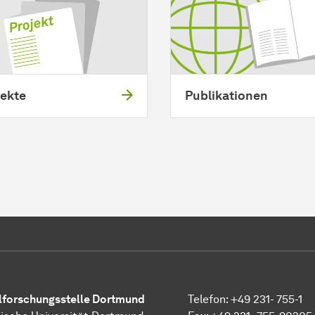
jekte
Publikationen
l­forschungs­stelle
Dortmund
Telefon: +49 231- 755-1