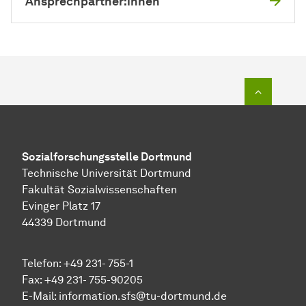
Ansprechpartner:innen
Zum Seit
Sozial­forschungs­stelle
Dortmund
Technische Universität Dortmund
Fakultät Sozialwissenschaften
Evinger Platz 17
44339 Dortmund
Telefon: +49 231- 755-1
Fax: +49 231- 755-90205
E-Mail:
information.sfs@tu-dortmund.de