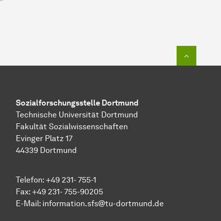
Zum Seit
Sozial­forschungs­stelle
Dortmund
Technische Universität Dortmund
Fakultät Sozialwissenschaften
Evinger Platz 17
44339 Dortmund
Telefon: +49 231- 755-1
Fax: +49 231- 755-90205
E-Mail:
information.sfs@tu-dortmund.de