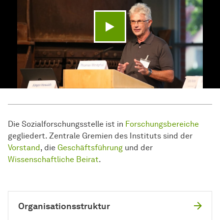
Video abspielen
Die
Sozial­forschungs­stelle
ist in
Forschungsbereiche
gegliedert. Zentrale Gremien des Instituts sind der
Vorstand
, die
Geschäftsführung
und der
Wissenschaftliche Beirat
.
Organisations­struktur