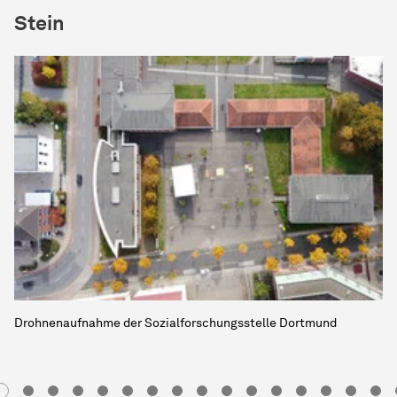
Stein
Drohnenaufnahme der
Sozial­forschungs­stelle
Dortmund