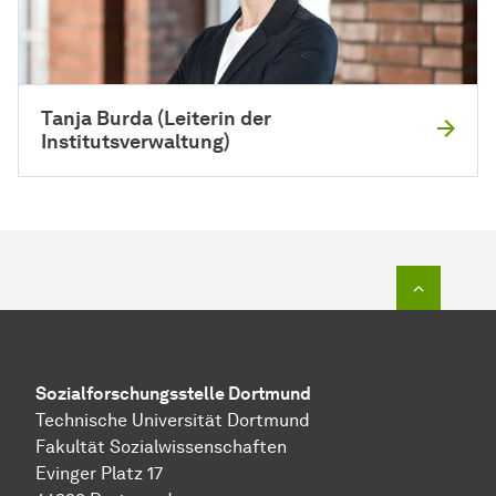
Tanja Burda (Lei­te­rin der
Institutsverwaltung)
Zum Seit
Sozial­forschungs­stelle
Dortmund
Technische Universität Dortmund
Fakultät Sozialwissenschaften
Evinger Platz 17