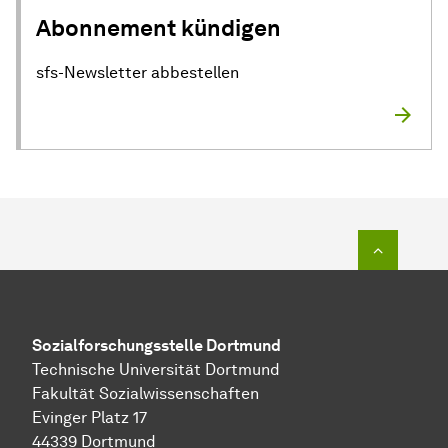
Abonnement kündigen
sfs-Newsletter abbestellen
Zum Seit
Sozial­forschungs­stelle
Dortmund
Technische Universität Dortmund
Fakultät Sozialwissenschaften
Evinger Platz 17
44339 Dortmund