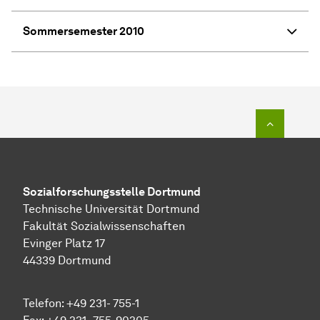
Sommersemester 2010
Zum Seit
Sozial­forschungs­stelle
Dortmund
Technische Universität Dortmund
Fakultät Sozialwissenschaften
Evinger Platz 17
44339 Dortmund
Telefon: +49 231- 755-1