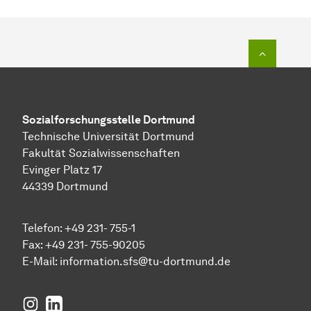
Zum Seit
Sozial­forschungs­stelle
Dortmund
Technische Universität Dortmund
Fakultät Sozialwissenschaften
Evinger Platz 17
44339 Dortmund
Telefon: +49 231- 755-1
Fax: +49 231- 755-90205
E-Mail:
information.sfs@tu-dortmund.de
Instagram
LinkedIn