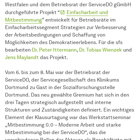
Westfalen und dem Betriebsrat der ServiceDO gGmbH
durchgeführte Projekt “
Einfach­arbeit
und
Mitbestimmung
” entwickelt für Betriebsräte im
Einfacharbeitssegment Strategien zur Verbesserung
der Arbeitsbedingungen und Schaffung von
Möglichkeiten des Demokratieerlebens. Für die sfs
bearbeiten
Dr. Peter Ittermann
,
Dr. Tobias Wienzek
und
Jens Maylandt
das Projekt.
Vom 6. bis zum 8. Mai war der Betriebsrat der
ServiceDO, der Servicegesellschaft des Klinikums
Dortmund zu Gast in der
Sozial­forschungs­stelle
Dortmund. Das neu gewählte Gremium hat sich in den
drei Tagen strategisch aufgestellt und interne
Strukturen und Zuständigkeiten definiert. Ein wichtiges
Element der Klausurtagung war das Werkstattseminar
„Mitbestimmung 0.0 – Moderne Arbeit und starke
Mitbestimmung bei der ServiceDO“, das die
verschiedenen Rollen der Akteure als Beschäftigte mit