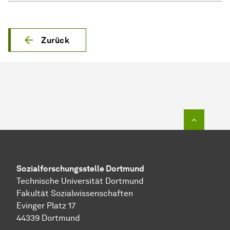
Zurück
Zum Seit
Sozial­forschungs­stelle
Dortmund
Technische Universität Dortmund
Fakultät Sozialwissenschaften
Evinger Platz 17
44339 Dortmund