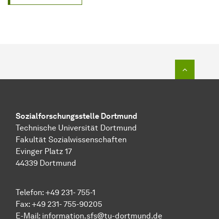
Zum Seit
Sozial­forschungs­stelle
Dortmund
Technische Universität Dortmund
Fakultät Sozialwissenschaften
Evinger Platz 17
44339 Dortmund
Telefon: +49 231- 755-1
Fax: +49 231- 755-90205
E-Mail:
information.sfs@tu-dortmund.de