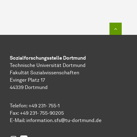
Zum Seit
Sozial­forschungs­stelle
Dortmund
Technische Universität Dortmund
Fakultät Sozialwissenschaften
Evinger Platz 17
44339 Dortmund
Telefon: +49 231- 755-1
Fax: +49 231- 755-90205
E-Mail:
information.sfs@tu-dortmund.de