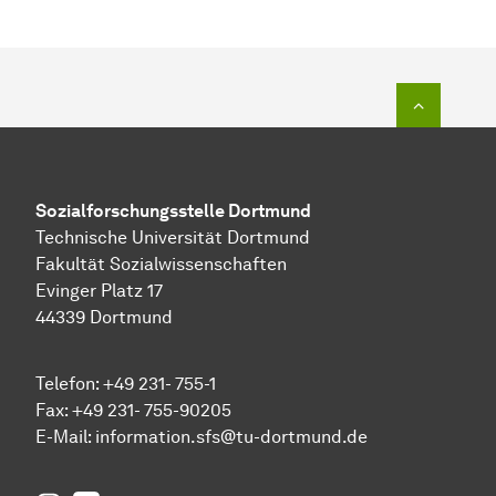
Zum Seit
Sozial­forschungs­stelle
Dortmund
Technische Universität Dortmund
Fakultät Sozialwissenschaften
Evinger Platz 17
44339 Dortmund
Telefon: +49 231- 755-1
Fax: +49 231- 755-90205
E-Mail:
information.sfs@tu-dortmund.de