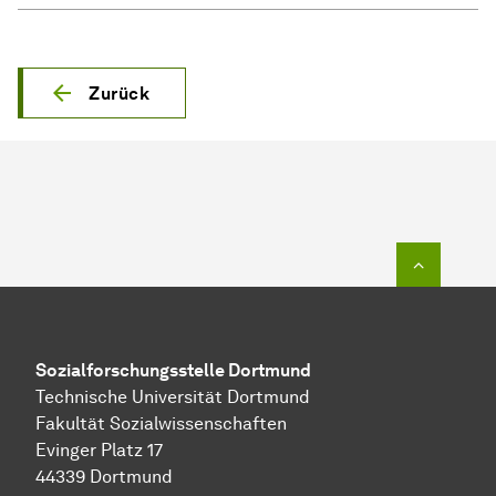
Zurück
Zum Seit
Sozial­forschungs­stelle
Dortmund
Technische Universität Dortmund
Fakultät Sozialwissenschaften
Evinger Platz 17
44339 Dortmund