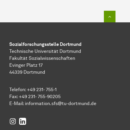
Zum Seit
Sozial­forschungs­stelle
Dortmund
Technische Universität Dortmund
Fakultät Sozialwissenschaften
Evinger Platz 17
44339 Dortmund
Telefon: +49 231- 755-1
Fax: +49 231- 755-90205
E-Mail:
information.sfs@tu-dortmund.de
Instagram
LinkedIn