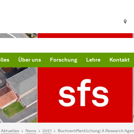
lles
Über uns
Forschung
Lehre
Kontakt
ind hier:
artseite
Aktuelles
News
2021
Buchveröffentlichung: A Research Agend