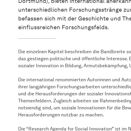
Dortmund), bieten international anerkannt
unterschiedlichen Forschungsstränge zu
befassen sich mit der Geschichte und T
einflussreichen Forschungsfelds.
Die einzelnen Kapitel beschreiben die Bandbreite so
das gestiegen politische und öffentliche Interesse.
sozialer Innovation in Bildung, Armutsbekämpfung,
Die international renommierten Autorinnen und Aut
ihrer langjährigen Forschungsarbeiten unterschiedli
und die Herausforderungen der sozialer In­no­va­ti­on
Themenfeldern. Zugleich arbeiten sie Rah­men­be­ding­u
not­wen­dig sind, um soziale Innovationen für die Bewä
He­raus­for­de­run­gen nutz­bar zu ma­chen.
Die “Research Agenda for Social Innovation” ist im 