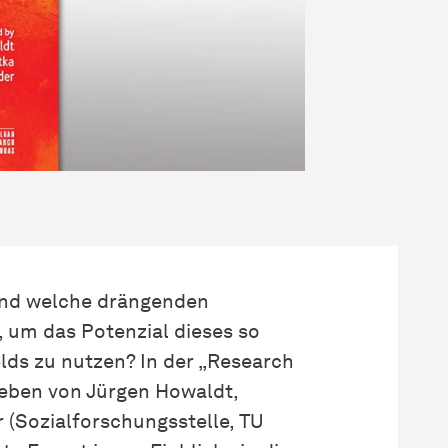
 und welche drängenden
 um das Potenzial dieses so
ds zu nutzen? In der „Research
geben von Jürgen Howaldt,
 (
Sozial­forschungs­stelle
, TU