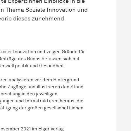
e Expert:innen Einblicke in die
m Thema Soziale Innovation und
heorie dieses zunehmend
zialer Innovation und zeigen Gründe für
 Beiträge des Buchs befassen sich mit
 Umweltpolitik und Gesundheit.
oren analysieren vor dem Hintergrund
che Zugänge und illustrieren den Stand
sforschung in den jeweiligen
ng­en und In­fra­struk­turen heraus, die
ltigung der großen ge­sell­schaft­li­chen
November 2021 im Elgar Verlag