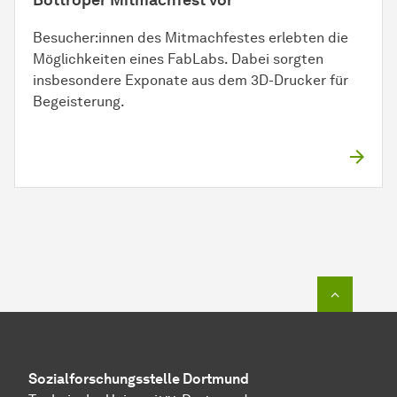
Bottroper Mitmachfest vor
Besucher:innen des Mitmachfestes erlebten die
Möglichkeiten eines FabLabs. Dabei sorgten
insbesondere Exponate aus dem 3D-Drucker für
Begeisterung.
Zum Seit
Sozial­forschungs­stelle
Dortmund