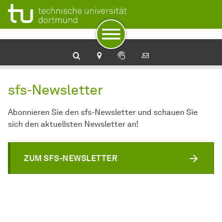
Zur Navigation
Zum Schnellzugriff
Zum Fuß der Seite mit weiteren Services
Zum Inhalt
Zur Startseite
sfs-Newsletter
Abonnieren Sie den sfs-Newsletter und schauen Sie
sich den aktuellsten Newsletter an!
ZUM SFS-NEWSLETTER