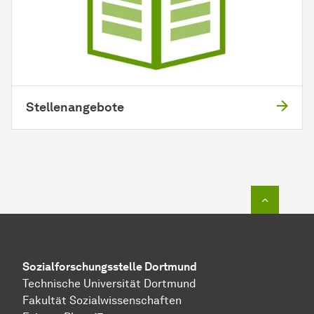
Stellenangebote
Zum Seit
Sozial­forschungs­stelle
Dortmund
Technische Universität Dortmund
Fakultät Sozialwissenschaften