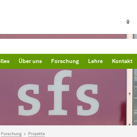
lles
Über uns
Forschung
Lehre
Kontakt
ind hier:
artseite
Forschung
Projekte