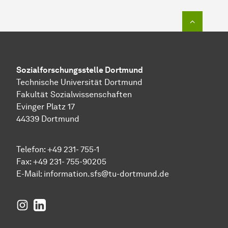
Zum Seit
Sozial­forschungs­stelle
Dortmund
Technische Universität Dortmund
Fakultät Sozialwissenschaften
Evinger Platz 17
44339 Dortmund
Telefon: +49 231- 755-1
Fax: +49 231- 755-90205
E-Mail:
information.sfs@tu-dortmund.de
Instagram
LinkedIn