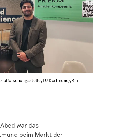
zial­forschungs­stelle
, TU Dortmund), Kirill
d Abed war das
tmund beim Markt der