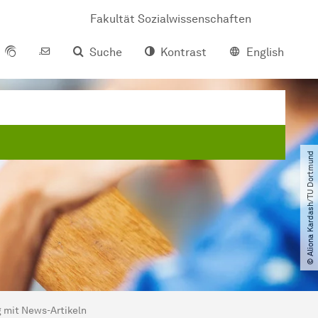
Fakultät Sozialwissenschaften
Suche
Kontrast
English
© Aliona Kardash​/​TU Dortmund
 mit News-Artikeln