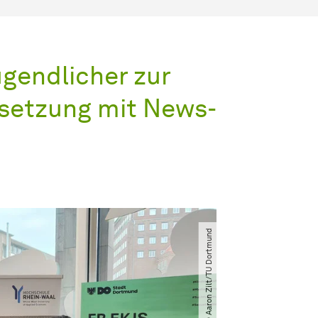
gendlicher zur
rsetzung mit News-
© Aaron Zilt​/​TU Dortmund