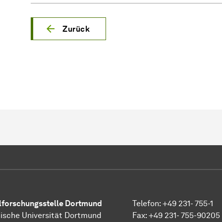
Zurück
l­forschungs­stelle
Dortmund
Telefon: +49 231- 755-1
ische Universität Dortmund
Fax: +49 231- 755-90205