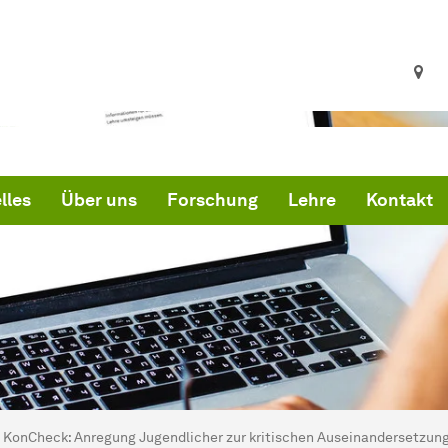
lles
Über uns
Forschung
Lehre
Kontakt
ind hier:
artseite
KonCheck: Anregung Jugendlicher zur kritischen Auseinandersetzung