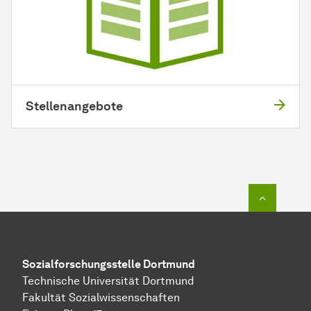
Stellenangebote
Zum Seit
Sozial­forschungs­stelle
Dortmund
Technische Universität Dortmund
Fakultät Sozialwissenschaften