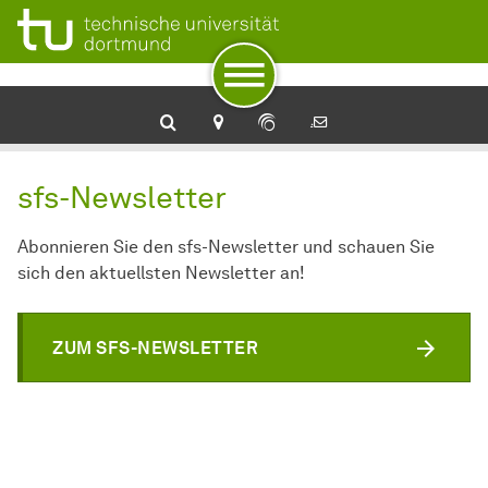
Zur Navigation
Zum Schnellzugriff
Zum Fuß der Seite mit weiteren Services
Zum Inhalt
Zur Startseite
sfs-Newsletter
Abonnieren Sie den sfs-Newsletter und schauen Sie
sich den aktuellsten Newsletter an!
ZUM SFS-NEWSLETTER