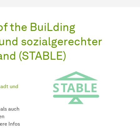
of the BuiLding
 und sozialgerechter
and (STABLE)
tadt und
 als auch
en
ere Infos