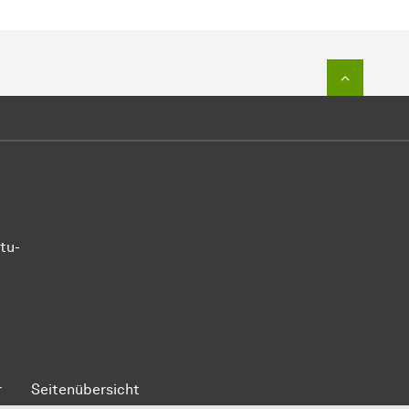
Zum Seit
tu-
r
Seitenübersicht