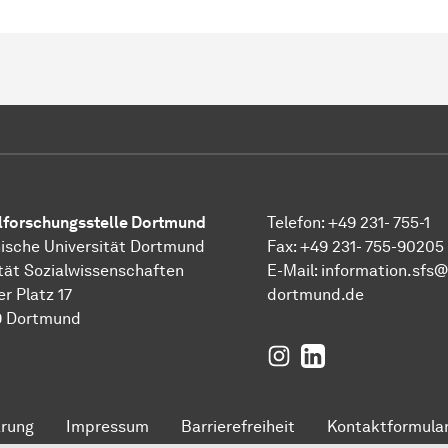
l­forschungs­stelle
Dortmund
Telefon: +49 231- 755-1
ische Universität Dortmund
Fax: +49 231- 755-90205
tät Sozialwissenschaften
E-Mail:
information.sfs@
er Platz 17
dortmund.de
9 Dortmund
Instagram
LinkedIn
ärung
Impressum
Barrierefreiheit
Kontaktformula