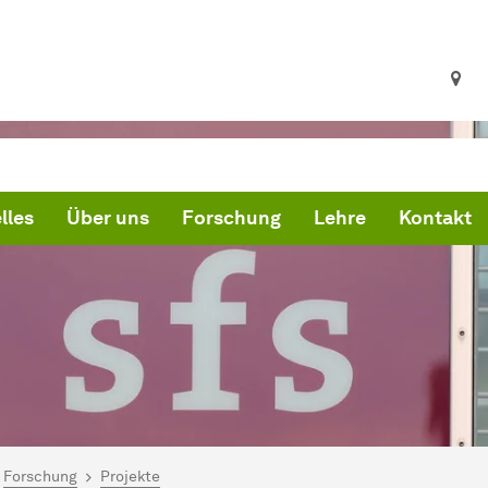
lles
Über uns
Forschung
Lehre
Kontakt
ind hier:
artseite
Forschung
Projekte